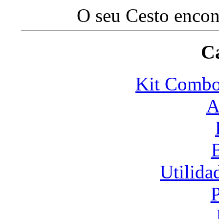
O seu Cesto encon
Ca
Kit Com
A
Utilida
P