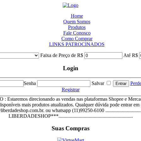
Home
Quem Somos
Produtos
Fale Conosco
Como Comprar
LINKS PATROCINADOS
Faixa de Preço de R$
Até R$
Login
Senha
Salvar
Perd
Registrar
staremos direcionando as vendas nas plataformas Shopee e Mercad
disponíveis mais produtos atualizados. Qualquer dúvida pode entrar em
iberdadeshop.com.br. ou whatsapp (11)99250-6100 ..........................
LIBERDADESHOP***...........................................................
Suas Compras