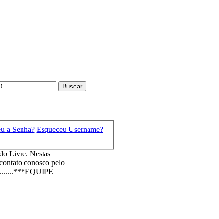
eu a Senha?
Esqueceu Username?
o Livre. Nestas
 contato conosco pelo
.........***EQUIPE