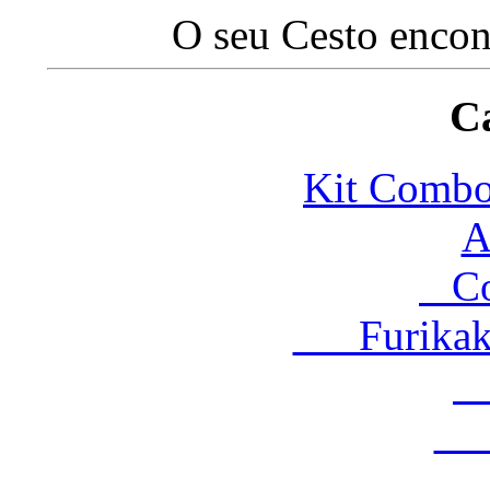
O seu Cesto encon
Ca
Kit Com
A
Co
Furikake 
M
T