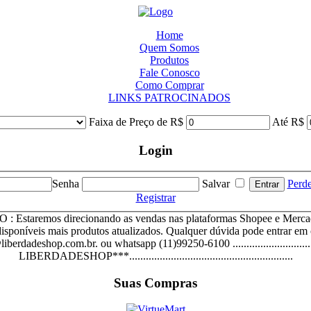
Home
Quem Somos
Produtos
Fale Conosco
Como Comprar
LINKS PATROCINADOS
Faixa de Preço de R$
Até R$
Login
Senha
Salvar
Perd
Registrar
staremos direcionando as vendas nas plataformas Shopee e Mercad
disponíveis mais produtos atualizados. Qualquer dúvida pode entrar em
iberdadeshop.com.br. ou whatsapp (11)99250-6100 ..........................
LIBERDADESHOP***...........................................................
Suas Compras