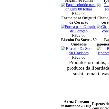
origami 80 folhas
Tor
R$22.00
Forma para Oniguiri
Chapag
de Coração
core
R$22.00
Biscoito Da Sorte - 50
Bal
Unidades
japone
R$28.00
Produtos orientais, 
produtos da liberdade
sushi, temaki, was
Arroz Coreano
Espetos d
instantaneo - 210g
com nó 9c