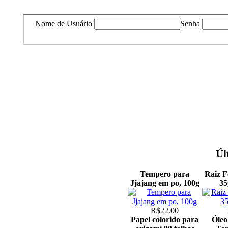
Nome de Usuário
Senha
Úl
Tempero para
Raiz F
Jjajang em po, 100g
35
R$22.00
Papel colorido para
Óleo