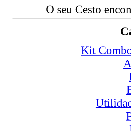
O seu Cesto encon
Ca
Kit Com
A
Utilida
P