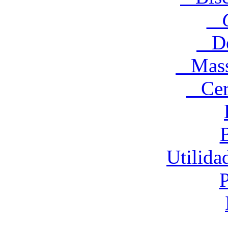
C
Des
Massa
Cere
Utilida
P