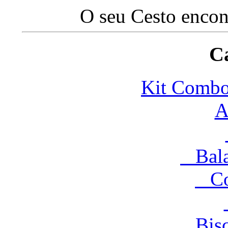
O seu Cesto encon
Ca
Kit Com
A
Balas
Co
Bisco