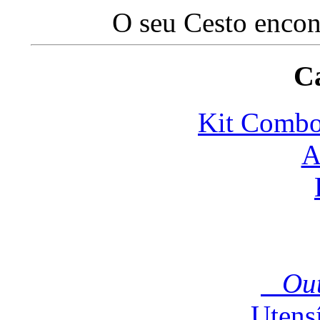
O seu Cesto encon
Ca
Kit Com
A
Outr
Utensíl