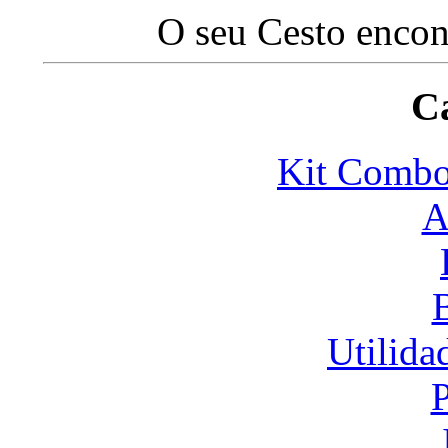
O seu Cesto encon
Ca
Kit Com
A
Utilida
P