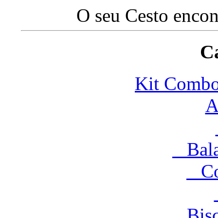
O seu Cesto encon
Ca
Kit Com
A
Balas
Co
Bisco