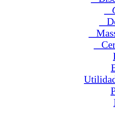
C
Des
Massa
Cere
Utilida
P