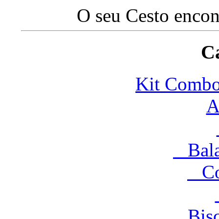
O seu Cesto encon
Ca
Kit Com
A
Balas
Co
Bisco