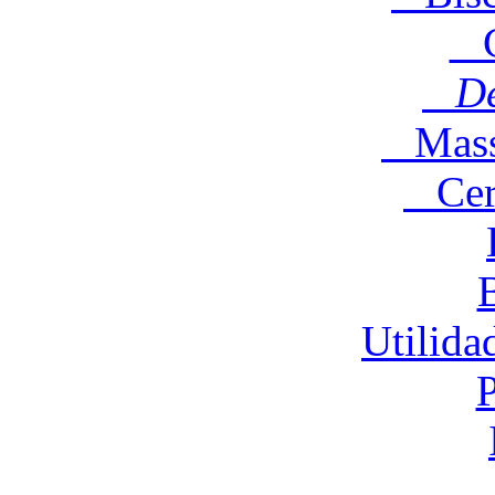
C
Des
Massa
Cere
Utilida
P