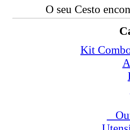
O seu Cesto encon
Ca
Kit Com
A
Outr
Utensíl