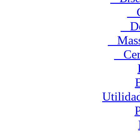
C
Des
Massa
Cere
Utilida
P