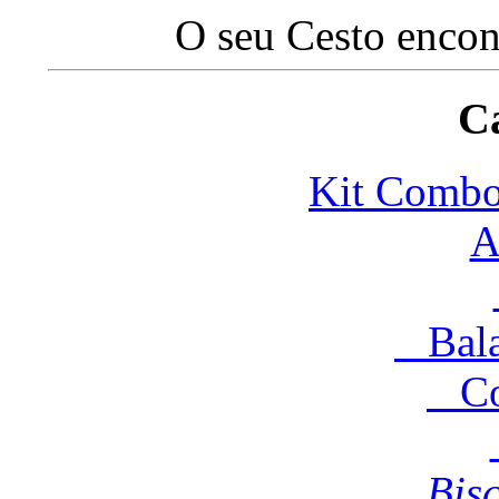
O seu Cesto encon
Ca
Kit Com
A
Balas
Co
Bisco